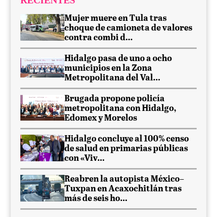
Mujer muere en Tula tras
choque de camioneta de valores
contra combi d...
Hidalgo pasa de uno a ocho
municipios en la Zona
Metropolitana del Val...
Brugada propone policía
metropolitana con Hidalgo,
Edomex y Morelos
Hidalgo concluye al 100% censo
de salud en primarias públicas
con «Viv...
Reabren la autopista México–
Tuxpan en Acaxochitlán tras
más de seis ho...