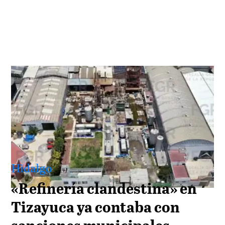
Hidalgo
«Refinería clandestina» en
Tizayuca ya contaba con