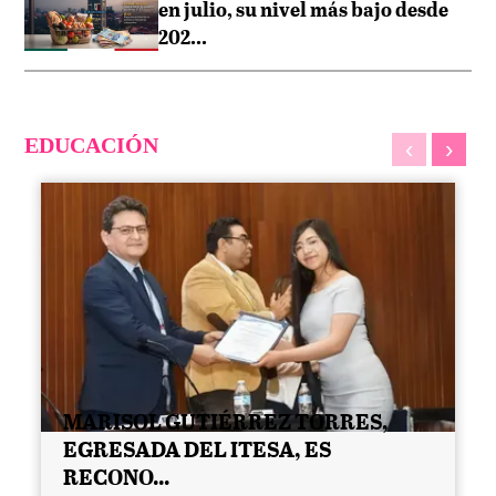
en julio, su nivel más bajo desde
202...
EDUCACIÓN
‹
›
MARISOL GUTIÉRREZ TORRES,
EGRESADA DEL ITESA, ES
RECONO...