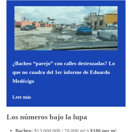
¿Bacheo “parejo” con calles destrozadas? Lo
que no cuadra del 1er informe de Eduardo
Medécigo
Leer más
Los números bajo la lupa
Bacheo:
$13,000,000 / 70,000 m² ≈
$186 por m²
.