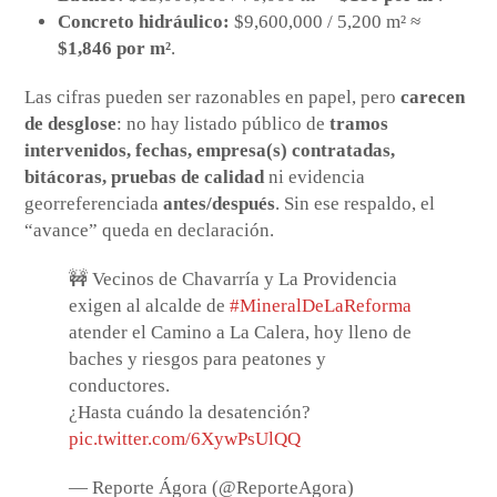
Concreto hidráulico:
$9,600,000 / 5,200 m² ≈
$1,846 por m²
.
Las cifras pueden ser razonables en papel, pero
carecen
de desglose
: no hay listado público de
tramos
intervenidos, fechas, empresa(s) contratadas,
bitácoras, pruebas de calidad
ni evidencia
georreferenciada
antes/después
. Sin ese respaldo, el
“avance” queda en declaración.
🚧 Vecinos de Chavarría y La Providencia
exigen al alcalde de
#MineralDeLaReforma
atender el Camino a La Calera, hoy lleno de
baches y riesgos para peatones y
conductores.
¿Hasta cuándo la desatención?
pic.twitter.com/6XywPsUlQQ
— Reporte Ágora (@ReporteAgora)