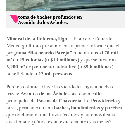
toma de baches profundos en
Avenida de los Árboles.
Mineral de la Reforma, Hgo.
—El alcalde Eduardo
Medécigo Rubio presumió en su primer informe que el
programa
“Bacheando Parejo”
rehabilitó
casi 70 mil
m²
en
25 colonias
(≈
$13 millones
) y que se hicieron
5,200 m²
de pavimento hidráulico (≈
$9.6 millones
),
beneficiando a
22 mil personas
.
Pero en colonias clave las vialidades siguen hechas
trizas:
Avenida de los Árboles
, así como calles
principales de
Paseos de Chavarría
,
La Providencia
y
otras, permanecen con
baches, hundimientos y parches
que no duran ni una lluvia. Vecinos y automovilistas
cuestionan: ¿dónde están exactamente esas metas?