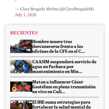
— Clara Brugada Molina (@ClaraBrugadaM)
July 1, 2026
RECIENTES
Hombre muere tras
desvanecerse frente a las
oficinas de la CFE en el C...
CAASIM suspenderá servicio de
agua en Pachuca por
mantenimiento en Min...
Matan a influencer César
Gastélum en plena transmisión
en vivo en Culi...
El IHE suma estrategias para
fortalecer la salud mental de