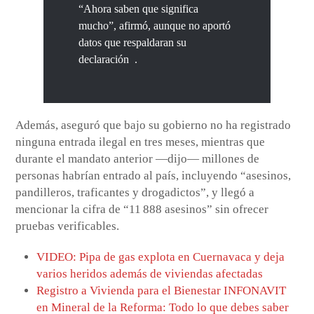
“Ahora saben que significa
mucho”, afirmó, aunque no aportó
datos que respaldaran su
declaración .
Además, aseguró que bajo su gobierno no ha registrado
ninguna entrada ilegal en tres meses, mientras que
durante el mandato anterior —dijo— millones de
personas habrían entrado al país, incluyendo “asesinos,
pandilleros, traficantes y drogadictos”, y llegó a
mencionar la cifra de “11 888 asesinos” sin ofrecer
pruebas verificables.
VIDEO: Pipa de gas explota en Cuernavaca y deja
varios heridos además de viviendas afectadas
Registro a Vivienda para el Bienestar INFONAVIT
en Mineral de la Reforma: Todo lo que debes saber