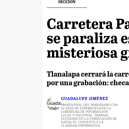
SECCION
Carretera 
se paraliza 
misteriosa 
Tlanalapa cerrará la car
por una grabación: checa 
GUADALUPE JIMÉNEZ
PROFESIONAL DEL PERIODISMO CON
16 AÑOS DE EXPERIENCIA EN LA
COBERTURA DE INFORMACIÓN
LOCAL Y NACIONAL. TRABAJO
CENTRADO EN LA VERIFICACIÓN DE
DATOS, EL CONTEXTO Y LA
CLARIDAD INFORMATIVA.