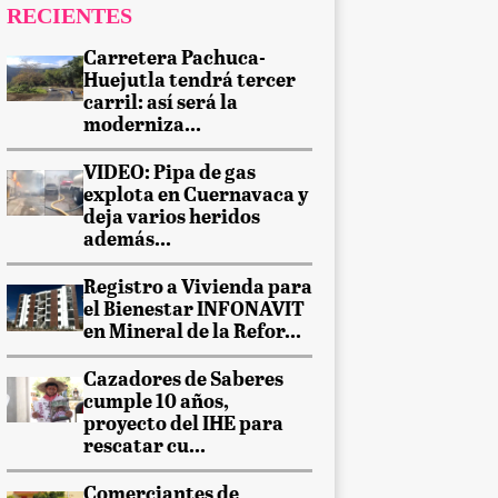
RECIENTES
Carretera Pachuca-
Huejutla tendrá tercer
carril: así será la
moderniza...
VIDEO: Pipa de gas
explota en Cuernavaca y
deja varios heridos
además...
Registro a Vivienda para
el Bienestar INFONAVIT
en Mineral de la Refor...
Cazadores de Saberes
cumple 10 años,
proyecto del IHE para
rescatar cu...
Comerciantes de