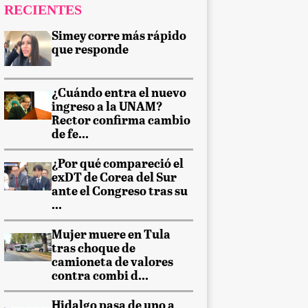
RECIENTES
Simey corre más rápido
que responde
¿Cuándo entra el nuevo
ingreso a la UNAM?
Rector confirma cambio
de fe...
¿Por qué compareció el
exDT de Corea del Sur
ante el Congreso tras su
...
Mujer muere en Tula
tras choque de
camioneta de valores
contra combi d...
Hidalgo pasa de uno a