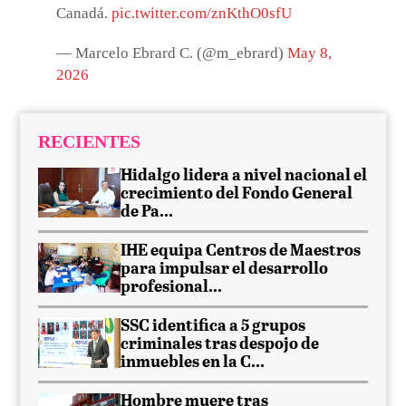
Canadá.
pic.twitter.com/znKthO0sfU
— Marcelo Ebrard C. (@m_ebrard)
May 8,
2026
RECIENTES
Hidalgo lidera a nivel nacional el
crecimiento del Fondo General
de Pa...
IHE equipa Centros de Maestros
para impulsar el desarrollo
profesional...
SSC identifica a 5 grupos
criminales tras despojo de
inmuebles en la C...
Hombre muere tras