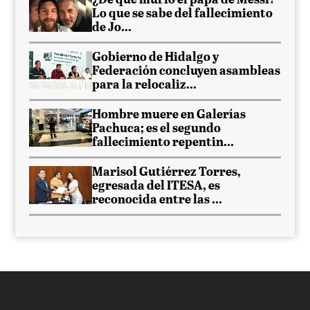
¿De qué murió el papá de Messi?
Lo que se sabe del fallecimiento
de Jo...
Gobierno de Hidalgo y
Federación concluyen asambleas
para la relocaliz...
Hombre muere en Galerías
Pachuca; es el segundo
fallecimiento repentin...
Marisol Gutiérrez Torres,
egresada del ITESA, es
reconocida entre las ...