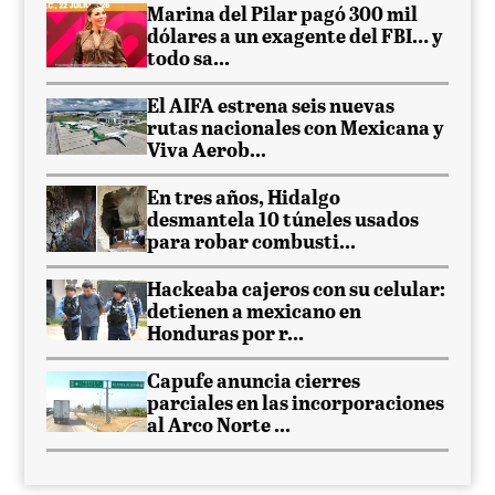
Marina del Pilar pagó 300 mil
dólares a un exagente del FBI… y
todo sa...
El AIFA estrena seis nuevas
rutas nacionales con Mexicana y
Viva Aerob...
En tres años, Hidalgo
desmantela 10 túneles usados
para robar combusti...
Hackeaba cajeros con su celular:
detienen a mexicano en
Honduras por r...
Capufe anuncia cierres
parciales en las incorporaciones
al Arco Norte ...