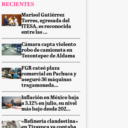
RECIENTES
Marisol Gutiérrez
Torres, egresada del
ITESA, es reconocida
entre las ...
Cámara capta violento
robo de camioneta en
Tezontepec de Aldama
FGR cateó plaza
comercial en Pachuca y
aseguró 36 máquinas
tragamoneda...
Inflación en México baja
a 3.12% en julio, su nivel
más bajo desde 202...
«Refinería clandestina»
en Tizayuca ya contaba