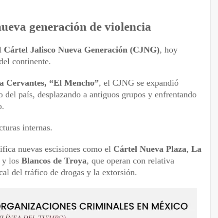
nueva generación de violencia
l
Cártel Jalisco Nueva Generación (CJNG)
, hoy
el continente.
a Cervantes, “El Mencho”
, el CJNG se expandió
ro del país, desplazando a antiguos grupos y enfrentando
o.
turas internas.
tifica nuevas escisiones como el
Cártel Nueva Plaza
,
La
y los
Blancos de Troya
, que operan con relativa
al del tráfico de drogas y la extorsión.