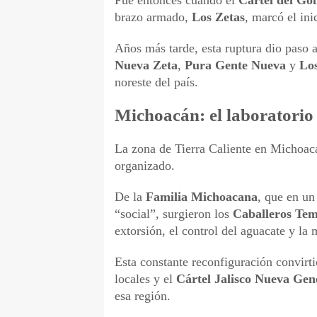
Fue entonces cuando el
Cártel del Gol
brazo armado,
Los Zetas
, marcó el ini
Años más tarde, esta ruptura dio paso 
Nueva Zeta
,
Pura Gente Nueva
y
Lo
noreste del país.
Michoacán: el laboratorio
La zona de Tierra Caliente en Michoacá
organizado.
De la
Familia Michoacana
, que en un
“social”, surgieron los
Caballeros Tem
extorsión, el control del aguacate y la m
Esta constante reconfiguración convirti
locales y el
Cártel Jalisco Nueva Ge
esa región.