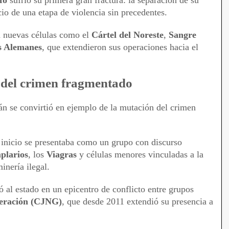
fo
sufrió su primera gran fractura: la separación de su
cio de una etapa de violencia sin precedentes.
a nuevas células como el
Cártel del Noreste
,
Sangre
s Alemanes
, que extendieron sus operaciones hacia el
 del crimen fragmentado
n se convirtió en ejemplo de la mutación del crimen
 inicio se presentaba como un grupo con discurso
plarios
, los
Viagras
y células menores vinculadas a la
inería ilegal.
ó al estado en un epicentro de conflicto entre grupos
neración (CJNG)
, que desde 2011 extendió su presencia a