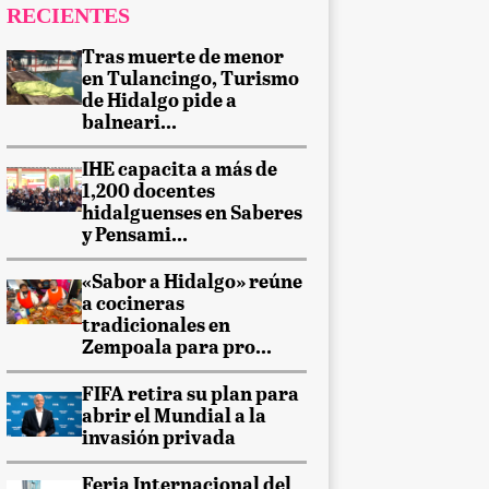
RECIENTES
Tras muerte de menor
en Tulancingo, Turismo
de Hidalgo pide a
balneari...
IHE capacita a más de
1,200 docentes
hidalguenses en Saberes
y Pensami...
«Sabor a Hidalgo» reúne
a cocineras
tradicionales en
Zempoala para pro...
FIFA retira su plan para
abrir el Mundial a la
invasión privada
Feria Internacional del