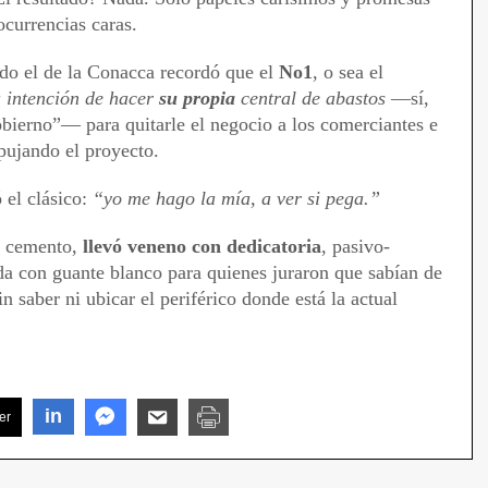
ocurrencias caras.
do el de la Conacca recordó que el
No1
, o sea el
a intención de hacer
su propia
central de abastos
—sí,
obierno”— para quitarle el negocio a los comerciantes e
pujando el proyecto.
 el clásico:
“yo me hago la mía, a ver si pega.”
e cemento,
llevó veneno con dedicatoria
, pasivo-
ada con guante blanco para quienes juraron que sabían de
saber ni ubicar el periférico donde está la actual
in
er