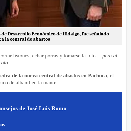
o de Desarrollo Económico de Hidalgo, fue señalado
ra la central de abastos
cortar listones, echar porras y tomarse la foto…
pero al
colo
.
edra de la nueva central de abastos en Pachuca
, el
pico de albañil en la mano:
onsejos de José Luis Romo
más