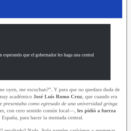
n esperando que el gobernador les haga una central
¿me oyen, me escuchan?”. Y para que no quedara duda de
l muy académico
José Luis Romo Cruz
, que cuando era
se presentaba como egresado de una universidad gringa
r, con cero sentido común local—,
les pidió a fuerza
e España, para hacer la mentada central.
El resultado? Nada. Solo papeles carísimos y promesas