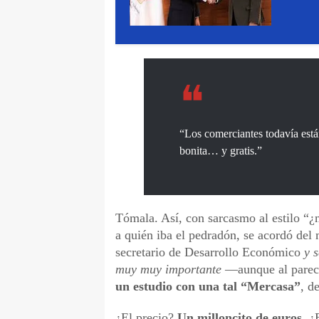
“Los comerciantes todavía está
bonita… y gratis.”
Tómala. Así, con sarcasmo al estilo “
a quién iba el pedradón, se acordó de
secretario de Desarrollo Económico
y 
muy muy importante
—aunque al parece
un estudio con una tal “Mercasa”
, d
¿El precio?
Un milloncito de euros
. ¿