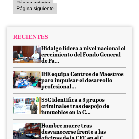
Página anterior
Página siguiente
RECIENTES
Hidalgo lidera a nivel nacional el
crecimiento del Fondo General
de Pa...
IHE equipa Centros de Maestros
para impulsar el desarrollo
profesional...
SSC identifica a 5 grupos
criminales tras despojo de
inmuebles en la C...
Hombre muere tras
desvanecerse frente a las
oficinas de la CFE en el C...