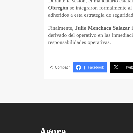
Durante la sesión, el mandatario estat
Obregón
se integraron formalmente a
adheridos a esta estrategia de seguridad
Finalmente,
Julio Menchaca Salazar
i
derivado del operativo en las inmediac
responsabilidades operativas.
Compatir
|
Facebook
|
Twitt
Agora