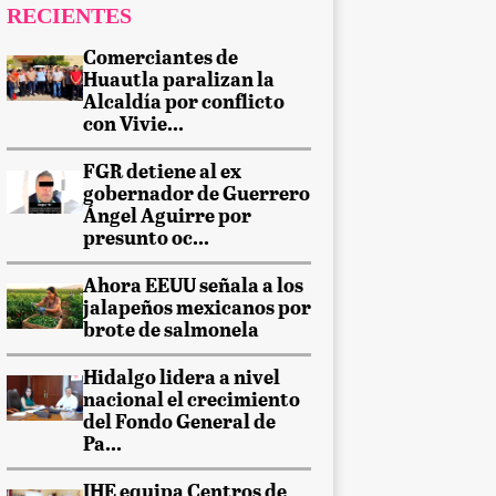
RECIENTES
Comerciantes de
Huautla paralizan la
Alcaldía por conflicto
con Vivie...
FGR detiene al ex
gobernador de Guerrero
Ángel Aguirre por
presunto oc...
Ahora EEUU señala a los
jalapeños mexicanos por
brote de salmonela
Hidalgo lidera a nivel
nacional el crecimiento
del Fondo General de
Pa...
IHE equipa Centros de