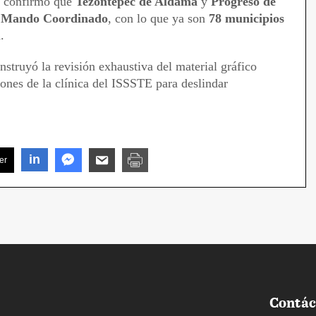
al confirmó que
Tezontepec de Aldama
y
Progreso de
l
Mando Coordinado
, con lo que ya son
78 municipios
.
nstruyó la revisión exhaustiva del material gráfico
iones de la clínica del ISSSTE para deslindar
in
er
Contác