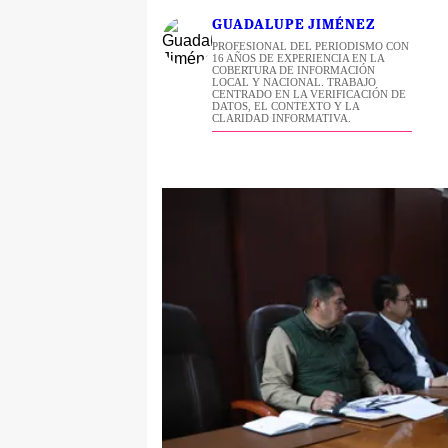
GUADALUPE JIMÉNEZ
PROFESIONAL DEL PERIODISMO CON
16 AÑOS DE EXPERIENCIA EN LA
COBERTURA DE INFORMACIÓN
LOCAL Y NACIONAL. TRABAJO
CENTRADO EN LA VERIFICACIÓN DE
DATOS, EL CONTEXTO Y LA
CLARIDAD INFORMATIVA.