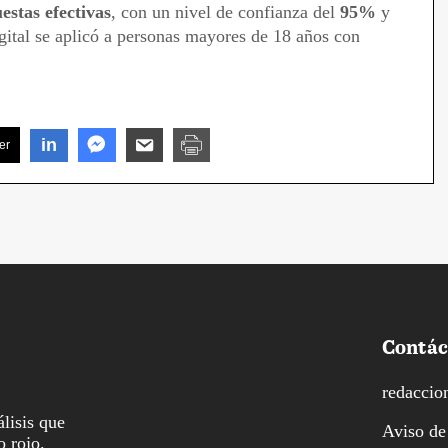
estas efectivas
, con un nivel de confianza del
95%
y
digital se aplicó a personas mayores de 18 años con
in
er
Contác
redaccio
lisis que
Aviso de
o rojo.