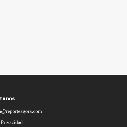
tanos
n@reporteagora.com
 Privacidad