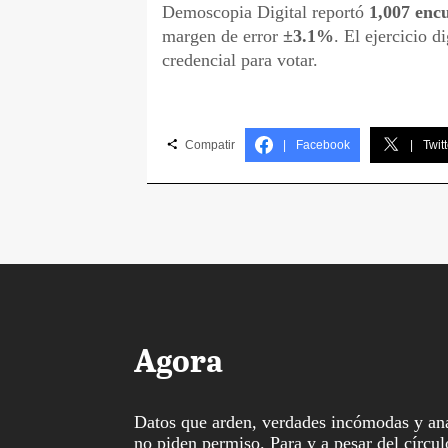
Demoscopia Digital reportó
1,007 encu
margen de error
±3.1%
. El ejercicio 
credencial para votar.
Compatir
|
Facebook
|
Twitt
Agora
Datos que arden, verdades incómodas y aná
no piden permiso. Para y a pesar del círcul