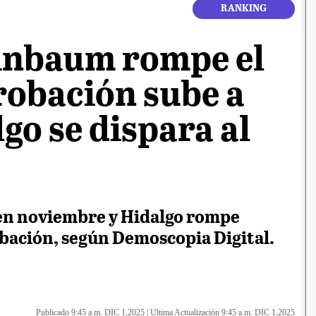
RANKING
inbaum rompe el
robación sube a
lgo se dispara al
en noviembre y Hidalgo rompe
bación, según Demoscopia Digital.
Publicado 9:45 a.m. DIC 1,2025
|
Ultima Actualización 9:45 a.m. DIC 1,2025