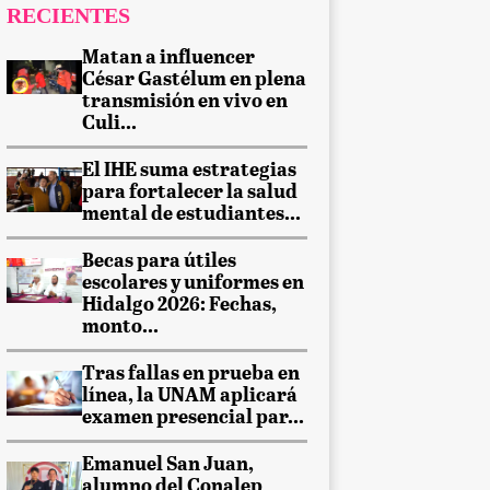
RECIENTES
Matan a influencer
César Gastélum en plena
transmisión en vivo en
Culi...
El IHE suma estrategias
para fortalecer la salud
mental de estudiantes...
Becas para útiles
escolares y uniformes en
Hidalgo 2026: Fechas,
monto...
Tras fallas en prueba en
línea, la UNAM aplicará
examen presencial par...
Emanuel San Juan,
alumno del Conalep