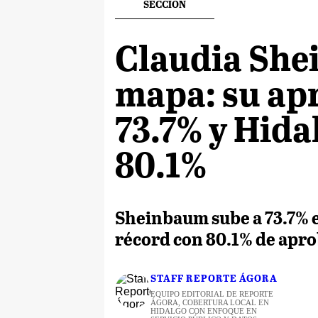
SECCION
Claudia She
mapa: su ap
73.7% y Hida
80.1%
Sheinbaum sube a 73.7% 
récord con 80.1% de apro
STAFF REPORTE ÁGORA
EQUIPO EDITORIAL DE REPORTE
ÁGORA, COBERTURA LOCAL EN
HIDALGO CON ENFOQUE EN