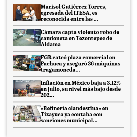
Marisol Gutiérrez Torres,
egresada del ITESA, es
reconocida entre las ...
Cámara capta violento robo de
camioneta en Tezontepec de
Aldama
FGR cateó plaza comercial en
Pachuca y aseguró 36 máquinas
tragamoneda...
Inflación en México baja a 3.12%
en julio, su nivel más bajo desde
202...
«Refinería clandestina» en
Tizayuca ya contaba con
sanciones municipal...