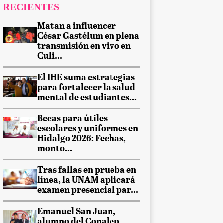
RECIENTES
Matan a influencer
César Gastélum en plena
transmisión en vivo en
Culi...
El IHE suma estrategias
para fortalecer la salud
mental de estudiantes...
Becas para útiles
escolares y uniformes en
Hidalgo 2026: Fechas,
monto...
Tras fallas en prueba en
línea, la UNAM aplicará
examen presencial par...
Emanuel San Juan,
alumno del Conalep