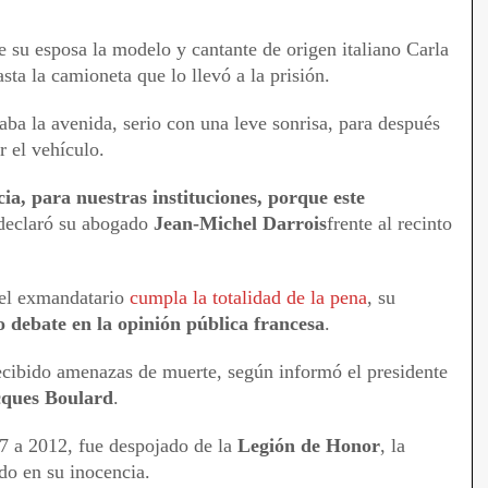
 su esposa la modelo y cantante de origen italiano Carla
ta la camioneta que lo llevó a la prisión.
aba la avenida, serio con una leve sonrisa, para después
r el vehículo.
ia, para nuestras instituciones, porque este
 declaró su abogado
Jean-Michel Darrois
frente al recinto
el exmandatario
cumpla la totalidad de la pena
, su
o debate en la opinión pública francesa
.
ecibido amenazas de muerte, según informó el presidente
cques Boulard
.
7 a 2012, fue despojado de la
Legión de Honor
, la
ido en su inocencia.