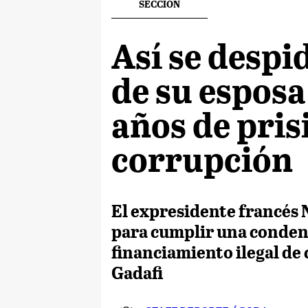
SECCION
Así se despi
de su esposa
años de pris
corrupción
El expresidente francés 
para cumplir una condena
financiamiento ilegal de
Gadafi