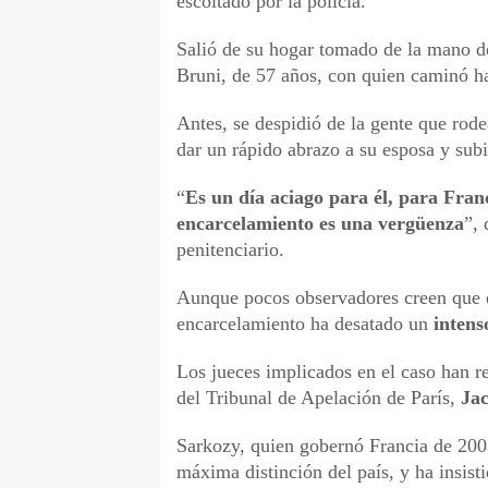
escoltado por la policía.
Salió de su hogar tomado de la mano de
Bruni, de 57 años, con quien caminó has
Antes, se despidió de la gente que rode
dar un rápido abrazo a su esposa y subi
“
Es un día aciago para él, para Franc
encarcelamiento es una vergüenza
”,
penitenciario.
Aunque pocos observadores creen que 
encarcelamiento ha desatado un
intens
Los jueces implicados en el caso han r
del Tribunal de Apelación de París,
Ja
Sarkozy, quien gobernó Francia de 200
máxima distinción del país, y ha insist