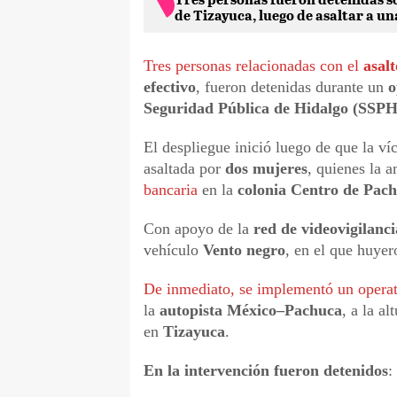
de Tizayuca, luego de asaltar a un
Tres personas relacionadas con el
asal
efectivo
, fueron detenidas durante un
o
Seguridad Pública de Hidalgo (SSPH
El despliegue inició luego de que la ví
asaltada por
dos mujeres
, quienes la
bancaria
en la
colonia Centro de Pac
Con apoyo de la
red de videovigilanci
vehículo
Vento negro
, en el que huyer
De inmediato, se implementó un operat
la
autopista México–Pachuca
, a la al
en
Tizayuca
.
En la intervención fueron detenidos
: