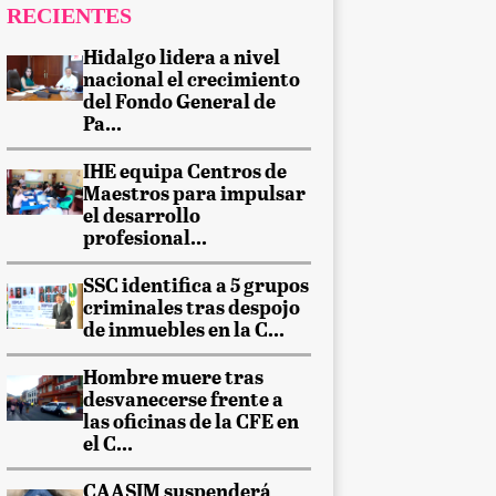
RECIENTES
Hidalgo lidera a nivel
nacional el crecimiento
del Fondo General de
Pa...
IHE equipa Centros de
Maestros para impulsar
el desarrollo
profesional...
SSC identifica a 5 grupos
criminales tras despojo
de inmuebles en la C...
Hombre muere tras
desvanecerse frente a
las oficinas de la CFE en
el C...
CAASIM suspenderá