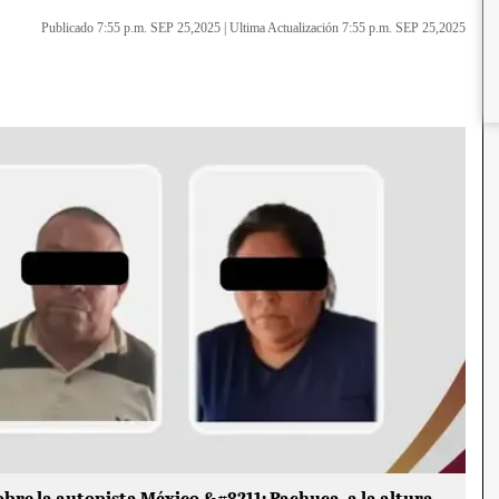
Publicado 7:55 p.m. SEP 25,2025
|
Ultima Actualización 7:55 p.m. SEP 25,2025
bre la autopista México &#8211; Pachuca, a la altura