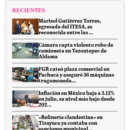
RECIENTES
Marisol Gutiérrez Torres,
egresada del ITESA, es
reconocida entre las ...
Cámara capta violento robo de
camioneta en Tezontepec de
Aldama
FGR cateó plaza comercial en
Pachuca y aseguró 36 máquinas
tragamoneda...
Inflación en México baja a 3.12%
en julio, su nivel más bajo desde
202...
«Refinería clandestina» en
Tizayuca ya contaba con
sanciones municipal...