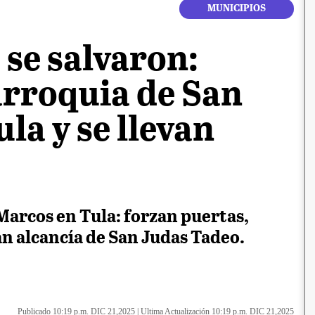
MUNICIPIOS
 se salvaron:
arroquia de San
la y se llevan
arcos en Tula: forzan puertas,
an alcancía de San Judas Tadeo.
Publicado 10:19 p.m. DIC 21,2025
|
Ultima Actualización 10:19 p.m. DIC 21,2025