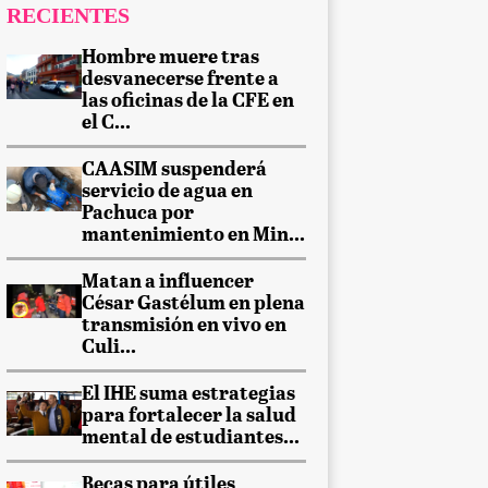
RECIENTES
Hombre muere tras
desvanecerse frente a
las oficinas de la CFE en
el C...
CAASIM suspenderá
servicio de agua en
Pachuca por
mantenimiento en Min...
Matan a influencer
César Gastélum en plena
transmisión en vivo en
Culi...
El IHE suma estrategias
para fortalecer la salud
mental de estudiantes...
Becas para útiles