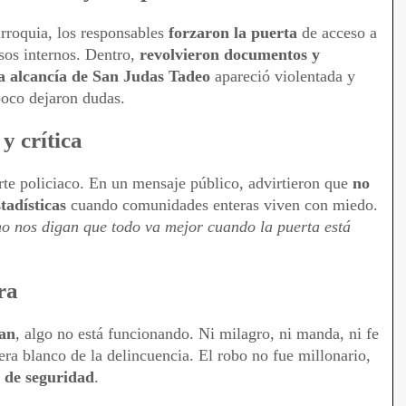
rroquia, los responsables
forzaron la puerta
de acceso a
esos internos. Dentro,
revolvieron documentos y
a alcancía de San Judas Tadeo
apareció violentada y
poco dejaron dudas.
 crítica
rte policiaco. En un mensaje público, advirtieron que
no
tadísticas
cuando comunidades enteras viven con miedo.
o nos digan que todo va mejor cuando la puerta está
ra
ban
, algo no está funcionando. Ni milagro, ni manda, ni fe
era blanco de la delincuencia. El robo no fue millonario,
n de seguridad
.