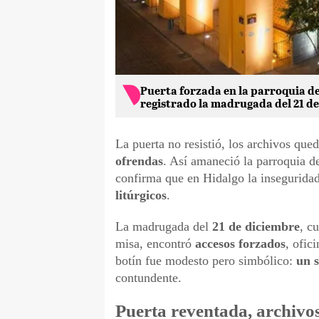
Puerta forzada en la parroquia de
registrado la madrugada del 21 de
La puerta no resistió, los archivos que
ofrendas
. Así amaneció la parroquia d
confirma que en Hidalgo la insegurida
litúrgicos
.
La madrugada del
21 de diciembre
, c
misa, encontró
accesos forzados
, ofic
botín fue modesto pero simbólico:
un 
contundente.
Puerta reventada, archivos