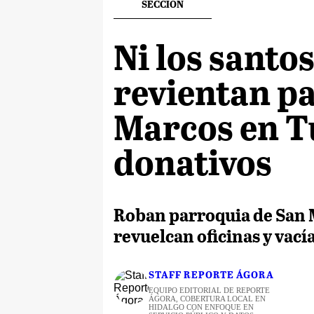
SECCION
Ni los santos
revientan p
Marcos en Tu
donativos
Roban parroquia de San M
revuelcan oficinas y vací
STAFF REPORTE ÁGORA
EQUIPO EDITORIAL DE REPORTE
ÁGORA, COBERTURA LOCAL EN
HIDALGO CON ENFOQUE EN