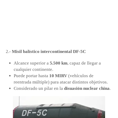
Los misiles hipersónicos antibuque de China, incluidos los YingJi-19, YingJi
hoy miércoles. A la 
2.-
Misil balístico intercontinental DF-5C
Alcance superior a
5.500 km
, capaz de llegar a
cualquier continente.
Puede portar hasta
10 MIRV
(vehículos de
reentrada múltiple) para atacar distintos objetivos.
Considerado un pilar en la
disuasión nuclear china
.