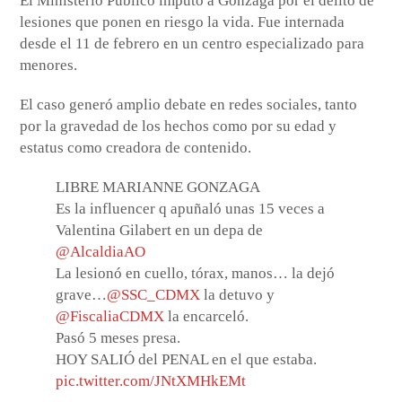
El Ministerio Público imputó a Gonzaga por el delito de
lesiones que ponen en riesgo la vida. Fue internada
desde el 11 de febrero en un centro especializado para
menores.
El caso generó amplio debate en redes sociales, tanto
por la gravedad de los hechos como por su edad y
estatus como creadora de contenido.
LIBRE MARIANNE GONZAGA
Es la influencer q apuñaló unas 15 veces a
Valentina Gilabert en un depa de
@AlcaldiaAO
La lesionó en cuello, tórax, manos… la dejó
grave…
@SSC_CDMX
la detuvo y
@FiscaliaCDMX
la encarceló.
Pasó 5 meses presa.
HOY SALIÓ del PENAL en el que estaba.
pic.twitter.com/JNtXMHkEMt