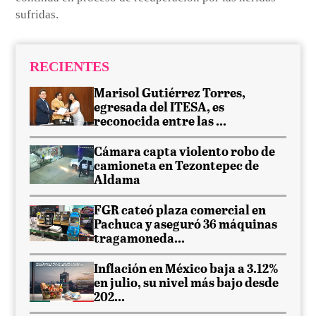
sufridas.
RECIENTES
Marisol Gutiérrez Torres,
egresada del ITESA, es
reconocida entre las ...
Cámara capta violento robo de
camioneta en Tezontepec de
Aldama
FGR cateó plaza comercial en
Pachuca y aseguró 36 máquinas
tragamoneda...
Inflación en México baja a 3.12%
en julio, su nivel más bajo desde
202...